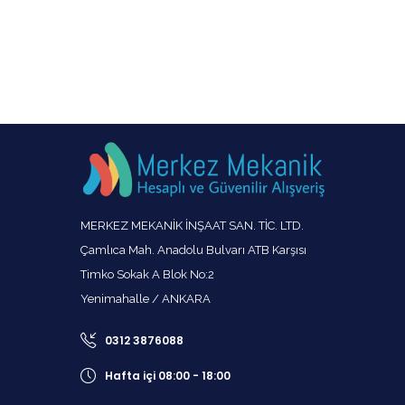
vanalar,duyar buhar vanaları,duyar glob
vana,duyar metal körüklü vana,ters kovalı
kondenstop
MERKEZ MEKANİK İNŞAAT SAN. TİC. LTD.
Çamlıca Mah. Anadolu Bulvarı ATB Karşısı
Timko Sokak A Blok No:2
Yenimahalle / ANKARA
0312 3876088
Hafta içi 08:00 - 18:00