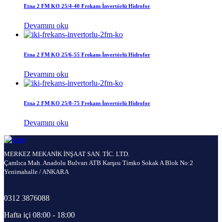
Etna 2 FM KO 25/4-40 Frekans İnvertörlü Hidrofor
Devamını oku
Etna 2 FM KO 25/6-55 Frekans İnvertörlü Hidrofor
Devamını oku
Etna 2 FM KO 25/8-75 Frekans İnvertörlü Hidrofor
Devamını oku
MERKEZ MEKANİK İNŞAAT SAN. TİC. LTD.
Çamlıca Mah. Anadolu Bulvarı ATB Karşısı Timko Sokak A Blok No:2
Yenimahalle / ANKARA
0312 3876088
Hafta içi 08:00 - 18:00