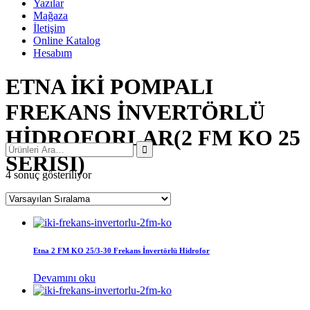
Yazılar
Mağaza
İletişim
Online Katalog
Hesabım
ETNA İKİ POMPALI
FREKANS İNVERTÖRLÜ
HİDROFORLAR(2 FM KO 25
SERİSİ)
4 sonuç gösteriliyor
Etna 2 FM KO 25/3-30 Frekans İnvertörlü Hidrofor
Devamını oku