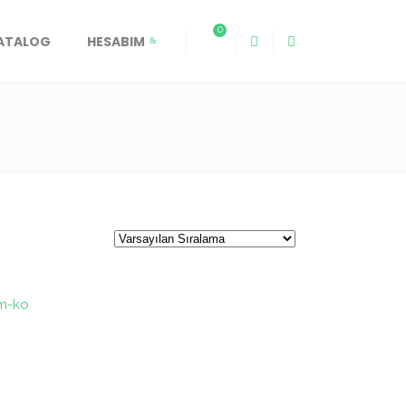
0
KATALOG
HESABIM