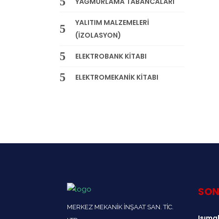
YAĞMURLAMA TABANCALARI
YALITIM MALZEMELERİ
(İZOLASYON)
ELEKTROBANK KİTABI
ELEKTROMEKANİK KİTABI
SON
MERKEZ MEKANİK İNŞAAT SAN. TİC.
Isımak