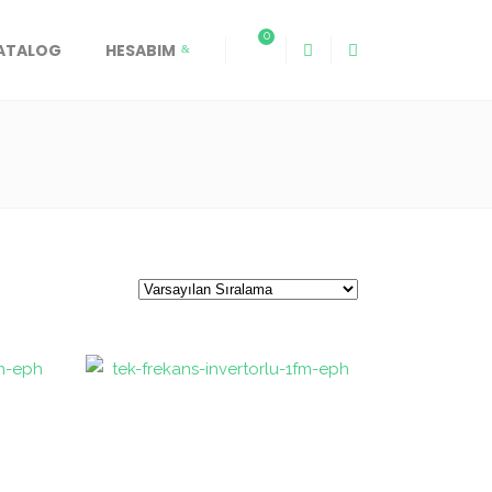
0
KATALOG
HESABIM