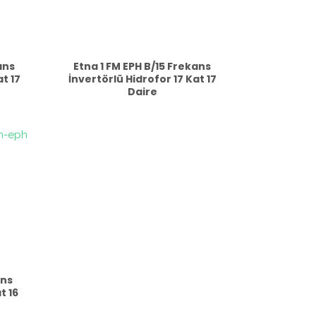
ans
Etna 1 FM EPH B/15 Frekans
t 17
İnvertörlü Hidrofor 17 Kat 17
Daire
ans
t 16