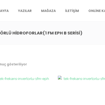
SAYFA
YAZILAR
MAĞAZA
İLETIŞIM
ONLINE 
ÖRLÜ HİDROFORLAR(1 FM EPH B SERİSİ)
nuç gösteriliyor