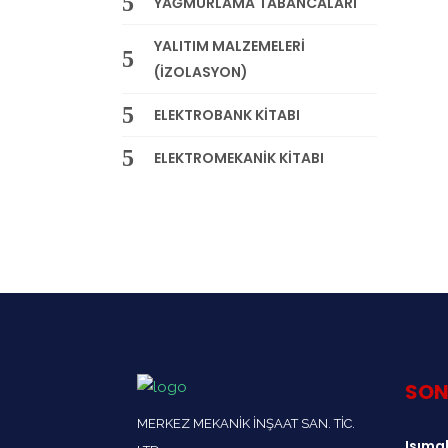
YAĞMURLAMA TABANCALARI
YALITIM MALZEMELERİ
(İZOLASYON)
ELEKTROBANK KİTABI
ELEKTROMEKANİK KİTABI
SON
MERKEZ MEKANİK İNŞAAT SAN. TİC.
Isımak