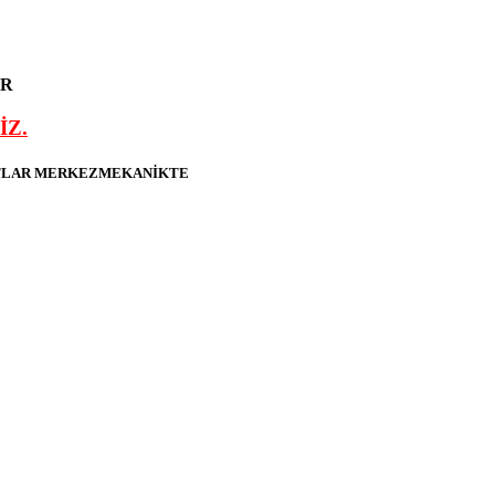
ER
İZ.
YATLAR MERKEZMEKANİKTE