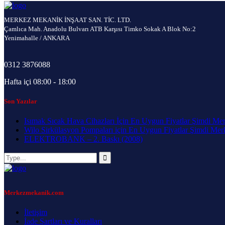
MERKEZ MEKANİK İNŞAAT SAN. TİC. LTD.
Çamlıca Mah. Anadolu Bulvarı ATB Karşısı Timko Sokak A Blok No:2
Yenimahalle / ANKARA
0312 3876088
Hafta içi 08:00 - 18:00
Son Yazılar
Isımak Sıcak Hava Cihazları İçin En Uygun Fiyatlar Şimdi Me
Wilo Sirkülasyon Pompaları için En Uygun Fiyatlar Şimdi Me
ELEKTROBANK – 2. Baskı (2008)
Merkezmekanik.com
İletişim
İade Şartları ve Kuralları