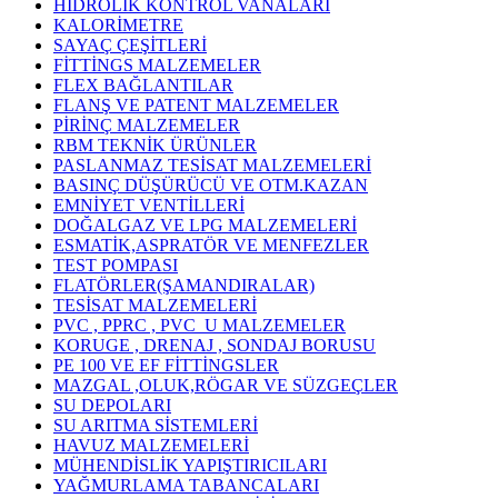
HİDROLİK KONTROL VANALARI
KALORİMETRE
SAYAÇ ÇEŞİTLERİ
FİTTİNGS MALZEMELER
FLEX BAĞLANTILAR
FLANŞ VE PATENT MALZEMELER
PİRİNÇ MALZEMELER
RBM TEKNİK ÜRÜNLER
PASLANMAZ TESİSAT MALZEMELERİ
BASINÇ DÜŞÜRÜCÜ VE OTM.KAZAN
EMNİYET VENTİLLERİ
DOĞALGAZ VE LPG MALZEMELERİ
ESMATİK,ASPRATÖR VE MENFEZLER
TEST POMPASI
FLATÖRLER(ŞAMANDIRALAR)
TESİSAT MALZEMELERİ
PVC , PPRC , PVC_U MALZEMELER
KORUGE , DRENAJ , SONDAJ BORUSU
PE 100 VE EF FİTTİNGSLER
MAZGAL ,OLUK,RÖGAR VE SÜZGEÇLER
SU DEPOLARI
SU ARITMA SİSTEMLERİ
HAVUZ MALZEMELERİ
MÜHENDİSLİK YAPIŞTIRICILARI
YAĞMURLAMA TABANCALARI