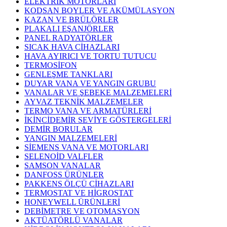
ELEKTRİK MOTORLARI
KODSAN BOYLER VE AKÜMÜLASYON
KAZAN VE BRÜLÖRLER
PLAKALI EŞANJÖRLER
PANEL RADYATÖRLER
SICAK HAVA CİHAZLARI
HAVA AYIRICI VE TORTU TUTUCU
TERMOSİFON
GENLEŞME TANKLARI
DUYAR VANA VE YANGIN GRUBU
VANALAR VE ŞEBEKE MALZEMELERİ
AYVAZ TEKNİK MALZEMELER
TERMO VANA VE ARMATÜRLERİ
İKİNCİDEMİR SEVİYE GÖSTERGELERİ
DEMİR BORULAR
YANGIN MALZEMELERİ
SİEMENS VANA VE MOTORLARI
SELENOİD VALFLER
SAMSON VANALAR
DANFOSS ÜRÜNLER
PAKKENS ÖLÇÜ CİHAZLARI
TERMOSTAT VE HİGROSTAT
HONEYWELL ÜRÜNLERİ
DEBİMETRE VE OTOMASYON
AKTÜATÖRLÜ VANALAR