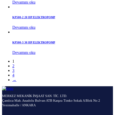
Devamını oku
KP500-2 20 HP ELEKTROPOMP
Devamını oku
KP500-3 30 HP ELEKTROPOMP
Devamını oku
1
2
3
4
→
MERKEZ MEKANİK İNŞAAT SAN. TİC. LTD.
Çamlıca Mah. Anadolu Bulvarı ATB Karşısı Timko Sokak A Blok No:2
Yenimahalle / ANKARA