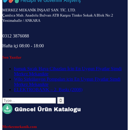
MERKEZ MEKANİK İNŞAAT SAN. TİC. LTD.
Çamlıca Mah. Anadolu Bulvarı ATB Karşısı Timko Sokak A Blok No:2
Yenimahalle / ANKARA
0312 3876088
Hafta içi 08:00 - 18:00
Son Yazılar
Isımak Sıcak Hava Cihazları İçin En Uygun Fiyatlar Şimdi
Merkez Mekanikte
Wilo Sirkülasyon Pompaları için En Uygun Fiyatlar Şimdi
Merkez Mekanikte
ELEKTROBANK – 2. Baskı (2008)
Merkezmekanik.com