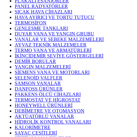
PLAKALI EŞANJÖRLER
PANEL RADYATÖRLER
SICAK HAVA CİHAZLARI
HAVA AYIRICI VE TORTU TUTUCU
TERMOSİFON
GENLEŞME TANKLARI
DUYAR VANA VE YANGIN GRUBU
VANALAR VE ŞEBEKE MALZEMELERİ
AYVAZ TEKNİK MALZEMELER
TERMO VANA VE ARMATÜRLERİ
İKİNCİDEMİR SEVİYE GÖSTERGELERİ
DEMİR BORULAR
YANGIN MALZEMELERİ
SİEMENS VANA VE MOTORLARI
SELENOİD VALFLER
SAMSON VANALAR
DANFOSS ÜRÜNLER
PAKKENS ÖLÇÜ CİHAZLARI
TERMOSTAT VE HİGROSTAT
HONEYWELL ÜRÜNLERİ
DEBİMETRE VE OTOMASYON
AKTÜATÖRLÜ VANALAR
HİDROLİK KONTROL VANALARI
KALORİMETRE
SAYAÇ ÇEŞİTLERİ