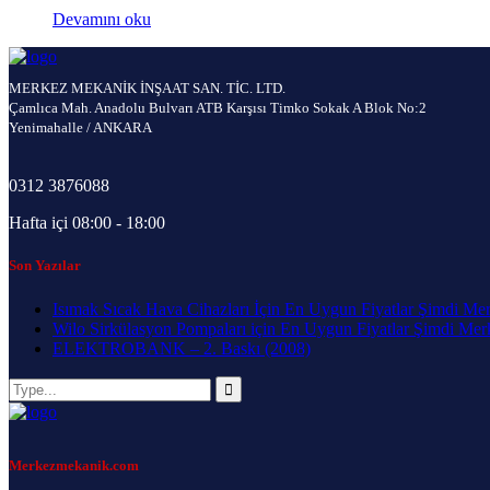
Devamını oku
MERKEZ MEKANİK İNŞAAT SAN. TİC. LTD.
Çamlıca Mah. Anadolu Bulvarı ATB Karşısı Timko Sokak A Blok No:2
Yenimahalle / ANKARA
0312 3876088
Hafta içi 08:00 - 18:00
Son Yazılar
Isımak Sıcak Hava Cihazları İçin En Uygun Fiyatlar Şimdi Me
Wilo Sirkülasyon Pompaları için En Uygun Fiyatlar Şimdi Me
ELEKTROBANK – 2. Baskı (2008)
Merkezmekanik.com