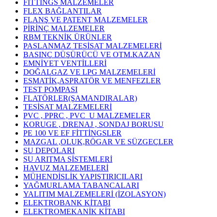
FİTTİNGS MALZEMELER
FLEX BAĞLANTILAR
FLANŞ VE PATENT MALZEMELER
PİRİNÇ MALZEMELER
RBM TEKNİK ÜRÜNLER
PASLANMAZ TESİSAT MALZEMELERİ
BASINÇ DÜŞÜRÜCÜ VE OTM.KAZAN
EMNİYET VENTİLLERİ
DOĞALGAZ VE LPG MALZEMELERİ
ESMATİK,ASPRATÖR VE MENFEZLER
TEST POMPASI
FLATÖRLER(ŞAMANDIRALAR)
TESİSAT MALZEMELERİ
PVC , PPRC , PVC_U MALZEMELER
KORUGE , DRENAJ , SONDAJ BORUSU
PE 100 VE EF FİTTİNGSLER
MAZGAL ,OLUK,RÖGAR VE SÜZGEÇLER
SU DEPOLARI
SU ARITMA SİSTEMLERİ
HAVUZ MALZEMELERİ
MÜHENDİSLİK YAPIŞTIRICILARI
YAĞMURLAMA TABANCALARI
YALITIM MALZEMELERİ (İZOLASYON)
ELEKTROBANK KİTABI
ELEKTROMEKANİK KİTABI