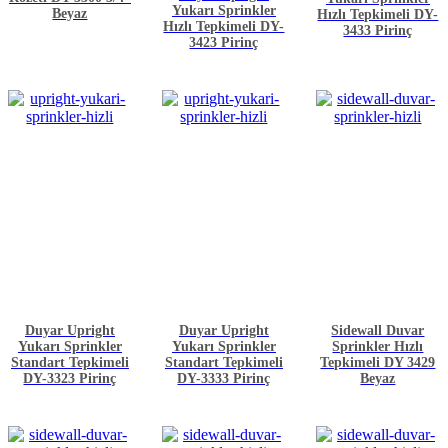
oy aldı
Yukarı Sprinkler
Beyaz
Hızlı Tepkimeli DY-
Hızlı Tepkimeli DY-
3433 Pirinç
3423 Pirinç
Duyar Upright
Duyar Upright
Sidewall Duvar
Yukarı Sprinkler
Yukarı Sprinkler
Sprinkler Hızlı
Standart Tepkimeli
Standart Tepkimeli
Tepkimeli DY 3429
DY-3323 Pirinç
DY-3333 Pirinç
Beyaz