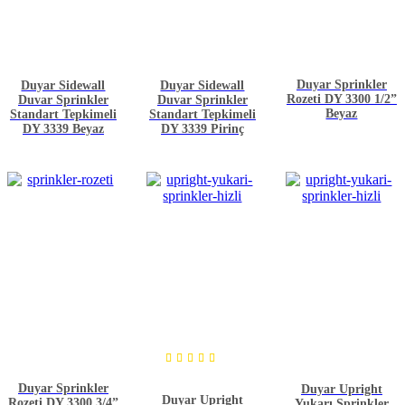
Duyar Sprinkler
Duyar Sidewall
Duyar Sidewall
Rozeti DY 3300 1/2”
Duvar Sprinkler
Duvar Sprinkler
Beyaz
Standart Tepkimeli
Standart Tepkimeli
DY 3339 Beyaz
DY 3339 Pirinç
5
üzerinden
Duyar Sprinkler
Duyar Upright
5.00
Duyar Upright
Rozeti DY 3300 3/4”
Yukarı Sprinkler