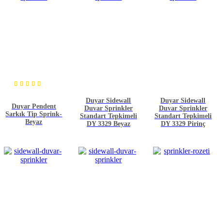
5
üzerinden
Duyar Sidewall
Duyar Sidewall
5.00
Duyar Pendent
Duvar Sprinkler
Duvar Sprinkler
oy aldı
Sarkık Tip Sprink-
Standart Tepkimeli
Standart Tepkimeli
Beyaz
DY 3329 Beyaz
DY 3329 Pirinç