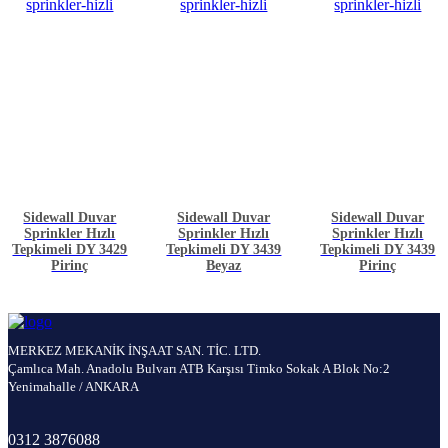
Sidewall Duvar
Sidewall Duvar
Sidewall Duvar
Sprinkler Hızlı
Sprinkler Hızlı
Sprinkler Hızlı
Tepkimeli DY 3429
Tepkimeli DY 3439
Tepkimeli DY 3439
Pirinç
Beyaz
Pirinç
MERKEZ MEKANİK İNŞAAT SAN. TİC. LTD.
Çamlıca Mah. Anadolu Bulvarı ATB Karşısı Timko Sokak A Blok No:2
Yenimahalle / ANKARA
0312 3876088