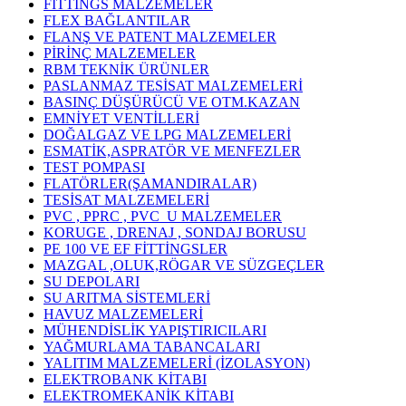
FİTTİNGS MALZEMELER
FLEX BAĞLANTILAR
FLANŞ VE PATENT MALZEMELER
PİRİNÇ MALZEMELER
RBM TEKNİK ÜRÜNLER
PASLANMAZ TESİSAT MALZEMELERİ
BASINÇ DÜŞÜRÜCÜ VE OTM.KAZAN
EMNİYET VENTİLLERİ
DOĞALGAZ VE LPG MALZEMELERİ
ESMATİK,ASPRATÖR VE MENFEZLER
TEST POMPASI
FLATÖRLER(ŞAMANDIRALAR)
TESİSAT MALZEMELERİ
PVC , PPRC , PVC_U MALZEMELER
KORUGE , DRENAJ , SONDAJ BORUSU
PE 100 VE EF FİTTİNGSLER
MAZGAL ,OLUK,RÖGAR VE SÜZGEÇLER
SU DEPOLARI
SU ARITMA SİSTEMLERİ
HAVUZ MALZEMELERİ
MÜHENDİSLİK YAPIŞTIRICILARI
YAĞMURLAMA TABANCALARI
YALITIM MALZEMELERİ (İZOLASYON)
ELEKTROBANK KİTABI
ELEKTROMEKANİK KİTABI