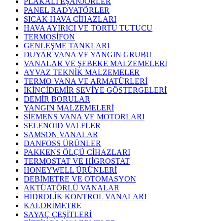
PLAKALI EŞANJÖRLER
PANEL RADYATÖRLER
SICAK HAVA CİHAZLARI
HAVA AYIRICI VE TORTU TUTUCU
TERMOSİFON
GENLEŞME TANKLARI
DUYAR VANA VE YANGIN GRUBU
VANALAR VE ŞEBEKE MALZEMELERİ
AYVAZ TEKNİK MALZEMELER
TERMO VANA VE ARMATÜRLERİ
İKİNCİDEMİR SEVİYE GÖSTERGELERİ
DEMİR BORULAR
YANGIN MALZEMELERİ
SİEMENS VANA VE MOTORLARI
SELENOİD VALFLER
SAMSON VANALAR
DANFOSS ÜRÜNLER
PAKKENS ÖLÇÜ CİHAZLARI
TERMOSTAT VE HİGROSTAT
HONEYWELL ÜRÜNLERİ
DEBİMETRE VE OTOMASYON
AKTÜATÖRLÜ VANALAR
HİDROLİK KONTROL VANALARI
KALORİMETRE
SAYAÇ ÇEŞİTLERİ