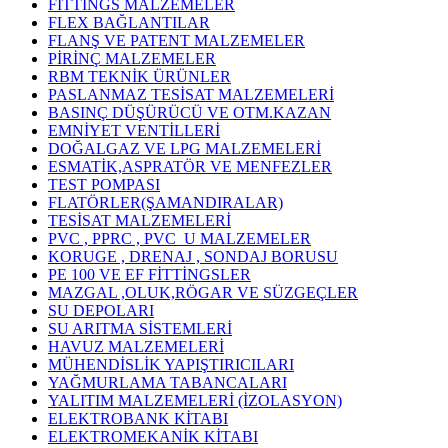
FİTTİNGS MALZEMELER
FLEX BAĞLANTILAR
FLANŞ VE PATENT MALZEMELER
PİRİNÇ MALZEMELER
RBM TEKNİK ÜRÜNLER
PASLANMAZ TESİSAT MALZEMELERİ
BASINÇ DÜŞÜRÜCÜ VE OTM.KAZAN
EMNİYET VENTİLLERİ
DOĞALGAZ VE LPG MALZEMELERİ
ESMATİK,ASPRATÖR VE MENFEZLER
TEST POMPASI
FLATÖRLER(ŞAMANDIRALAR)
TESİSAT MALZEMELERİ
PVC , PPRC , PVC_U MALZEMELER
KORUGE , DRENAJ , SONDAJ BORUSU
PE 100 VE EF FİTTİNGSLER
MAZGAL ,OLUK,RÖGAR VE SÜZGEÇLER
SU DEPOLARI
SU ARITMA SİSTEMLERİ
HAVUZ MALZEMELERİ
MÜHENDİSLİK YAPIŞTIRICILARI
YAĞMURLAMA TABANCALARI
YALITIM MALZEMELERİ (İZOLASYON)
ELEKTROBANK KİTABI
ELEKTROMEKANİK KİTABI