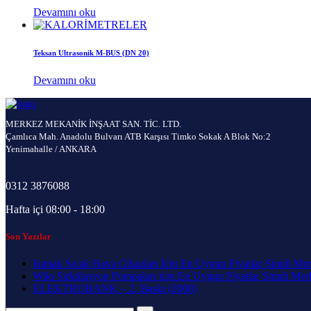
Devamını oku
Teksan Ultrasonik M-BUS (DN 20)
Devamını oku
MERKEZ MEKANİK İNŞAAT SAN. TİC. LTD.
Çamlıca Mah. Anadolu Bulvarı ATB Karşısı Timko Sokak A Blok No:2
Yenimahalle / ANKARA
0312 3876088
Hafta içi 08:00 - 18:00
Son Yazılar
Isımak Sıcak Hava Cihazları İçin En Uygun Fiyatlar Şimdi Me
Wilo Sirkülasyon Pompaları için En Uygun Fiyatlar Şimdi Me
ELEKTROBANK – 2. Baskı (2008)