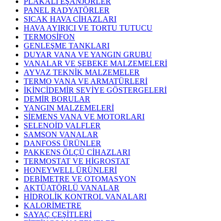
PLAKALI EŞANJÖRLER
PANEL RADYATÖRLER
SICAK HAVA CİHAZLARI
HAVA AYIRICI VE TORTU TUTUCU
TERMOSİFON
GENLEŞME TANKLARI
DUYAR VANA VE YANGIN GRUBU
VANALAR VE ŞEBEKE MALZEMELERİ
AYVAZ TEKNİK MALZEMELER
TERMO VANA VE ARMATÜRLERİ
İKİNCİDEMİR SEVİYE GÖSTERGELERİ
DEMİR BORULAR
YANGIN MALZEMELERİ
SİEMENS VANA VE MOTORLARI
SELENOİD VALFLER
SAMSON VANALAR
DANFOSS ÜRÜNLER
PAKKENS ÖLÇÜ CİHAZLARI
TERMOSTAT VE HİGROSTAT
HONEYWELL ÜRÜNLERİ
DEBİMETRE VE OTOMASYON
AKTÜATÖRLÜ VANALAR
HİDROLİK KONTROL VANALARI
KALORİMETRE
SAYAÇ ÇEŞİTLERİ