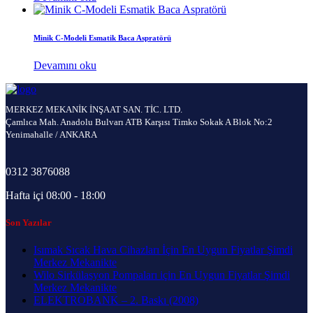
Minik C-Modeli Esmatik Baca Aspratörü
Devamını oku
MERKEZ MEKANİK İNŞAAT SAN. TİC. LTD.
Çamlıca Mah. Anadolu Bulvarı ATB Karşısı Timko Sokak A Blok No:2
Yenimahalle / ANKARA
0312 3876088
Hafta içi 08:00 - 18:00
Son Yazılar
Isımak Sıcak Hava Cihazları İçin En Uygun Fiyatlar Şimdi
Merkez Mekanikte
Wilo Sirkülasyon Pompaları için En Uygun Fiyatlar Şimdi
Merkez Mekanikte
ELEKTROBANK – 2. Baskı (2008)