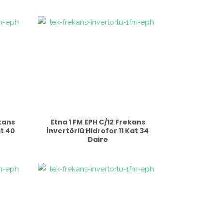
kans
Etna 1 FM EPH C/12 Frekans
at 40
İnvertörlü Hidrofor 11 Kat 34
Daire