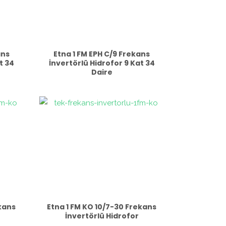
ans
Etna 1 FM EPH C/9 Frekans
t 34
İnvertörlü Hidrofor 9 Kat 34
Daire
ekans
Etna 1 FM KO 10/7-30 Frekans
İnvertörlü Hidrofor