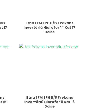
ans
Etna 1 FM EPH B/12 Frekans
t 17
İnvertörlü Hidrofor 14 Kat 17
Daire
ans
Etna 1 FM EPH B/8 Frekans
t 15
İnvertörlü Hidrofor 8 Kat 16
Daire