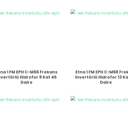
tna 1 FM EPH C-M66 Frekans
Etna 1 FM EPH C-M68 Fre
nvertörlü Hidrofor 9 Kat 45
İnvertörlü Hidrofor 13 K
Daire
Daire