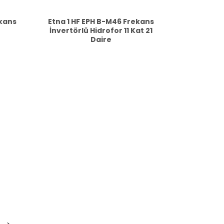
ekans
Etna 1 HF EPH B-M46 Frekans
İnvertörlü Hidrofor 11 Kat 21
Daire
→