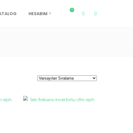
0
KATALOG
HESABIM