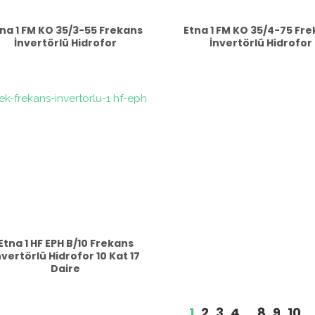
na 1 FM KO 35/3-55 Frekans
Etna 1 FM KO 35/4-75 Fr
İnvertörlü Hidrofor
İnvertörlü Hidrofor
Etna 1 HF EPH B/10 Frekans
nvertörlü Hidrofor 10 Kat 17
Daire
1
2
3
4
…
8
9
10