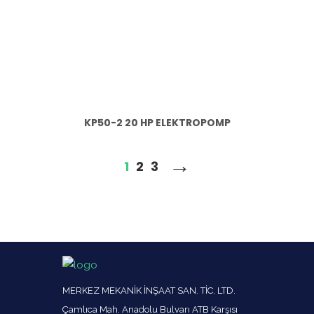
KP50-2 20 HP ELEKTROPOMP
→
1
2
3
MERKEZ MEKANİK İNŞAAT SAN. TİC. LTD.
Çamlıca Mah. Anadolu Bulvarı ATB Karşısı