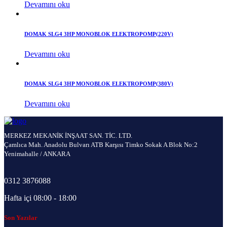
Devamını oku
DOMAK SLG4 3HP MONOBLOK ELEKTROPOMP(220V)
Devamını oku
DOMAK SLG4 3HP MONOBLOK ELEKTROPOMP(380V)
Devamını oku
MERKEZ MEKANİK İNŞAAT SAN. TİC. LTD.
Çamlıca Mah. Anadolu Bulvarı ATB Karşısı Timko Sokak A Blok No:2
Yenimahalle / ANKARA
0312 3876088
Hafta içi 08:00 - 18:00
Son Yazılar