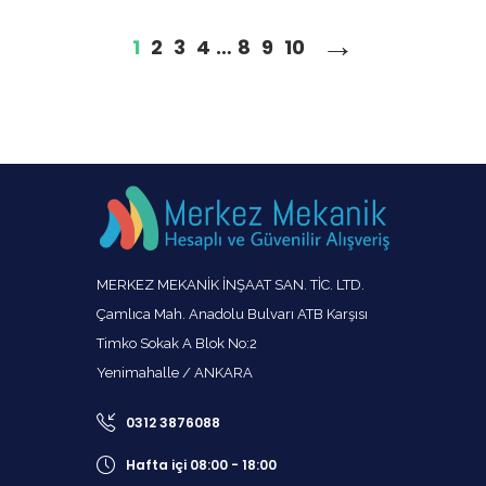
→
1
2
3
4
…
8
9
10
MERKEZ MEKANİK İNŞAAT SAN. TİC. LTD.
Çamlıca Mah. Anadolu Bulvarı ATB Karşısı
Timko Sokak A Blok No:2
Yenimahalle / ANKARA
0312 3876088
Hafta içi 08:00 - 18:00