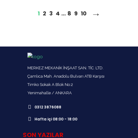
→
1
2
3
4
…
8
9
10
MERKEZ MEKANİK İNŞAAT SAN. TİC. LTD.
Çamlıca Mah. Anadolu Bulvarı ATB Karşısı
Timko Sokak A Blok No:2
Yenimahalle / ANKARA
0312 3876088
Hafta içi 08:00 - 18:00
SON YAZILAR