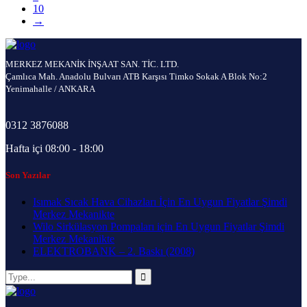
10
→
MERKEZ MEKANİK İNŞAAT SAN. TİC. LTD.
Çamlıca Mah. Anadolu Bulvarı ATB Karşısı Timko Sokak A Blok No:2
Yenimahalle / ANKARA
0312 3876088
Hafta içi 08:00 - 18:00
Son Yazılar
Isımak Sıcak Hava Cihazları İçin En Uygun Fiyatlar Şimdi
Merkez Mekanikte
Wilo Sirkülasyon Pompaları için En Uygun Fiyatlar Şimdi
Merkez Mekanikte
ELEKTROBANK – 2. Baskı (2008)