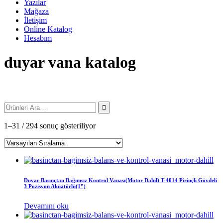
Yazılar
Mağaza
İletişim
Online Katalog
Hesabım
duyar vana katalog
1–31 / 294 sonuç gösteriliyor
Duyar Basınçtan Bağımsız Kontrol Vanası(Motor Dahil) T-4014 Pirinçli Gövdeli
3 Pozisyon Aküatörlü(1”)
Devamını oku