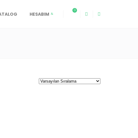
0
KATALOG
HESABIM