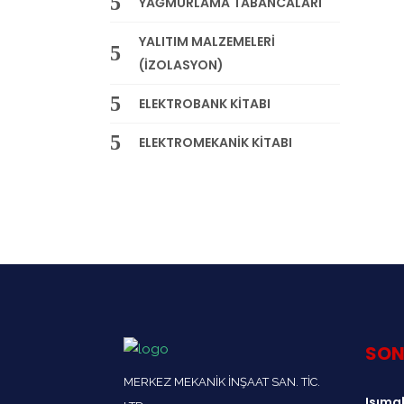
YAĞMURLAMA TABANCALARI
YALITIM MALZEMELERİ
(İZOLASYON)
ELEKTROBANK KİTABI
ELEKTROMEKANİK KİTABI
SON
MERKEZ MEKANİK İNŞAAT SAN. TİC.
Isımak