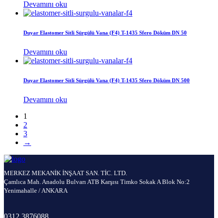
Devamını oku
Duyar Elastomer Sitli Sürgülü Vana (F4) T-1435 Sfero Döküm DN 50
Devamını oku
Duyar Elastomer Sitli Sürgülü Vana (F4) T-1435 Sfero Döküm DN 500
Devamını oku
1
2
3
→
MERKEZ MEKANİK İNŞAAT SAN. TİC. LTD.
Çamlıca Mah. Anadolu Bulvarı ATB Karşısı Timko Sokak A Blok No:2
Yenimahalle / ANKARA
0312 3876088