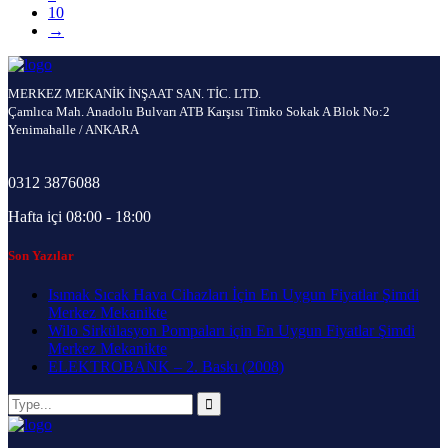
10
→
MERKEZ MEKANİK İNŞAAT SAN. TİC. LTD.
Çamlıca Mah. Anadolu Bulvarı ATB Karşısı Timko Sokak A Blok No:2
Yenimahalle / ANKARA
0312 3876088
Hafta içi 08:00 - 18:00
Son Yazılar
Isımak Sıcak Hava Cihazları İçin En Uygun Fiyatlar Şimdi
Merkez Mekanikte
Wilo Sirkülasyon Pompaları için En Uygun Fiyatlar Şimdi
Merkez Mekanikte
ELEKTROBANK – 2. Baskı (2008)