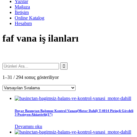
Yazılar
Mağaza
İletişim
Online Katalog
Hesabım
faf vana iş ilanları
1–31 / 294 sonuç gösteriliyor
Duyar Basınçtan Bağımsız Kontrol Vanası(Motor Dahil) T-4014 Pirinçli Gövdeli
3 Pozisyon Aküatörlü(1”)
Devamını oku